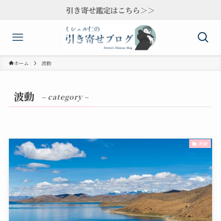
引き寄せ鑑定はこちら＞＞
ホーム
波動
波動
– category –
波動