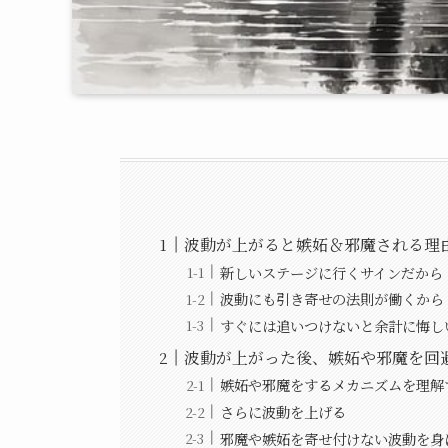
波動が上がると嫉妬＆邪魔される理
新しいステージに行くサインだから
波動にも引き寄せの法則が働くから
すぐには追いつけないと余計に悔し
波動が上がった後、嫉妬や邪魔を回
嫉妬や邪魔をするメカニズムを理解
さらに波動を上げる
邪魔や嫉妬を寄せ付けない波動を身