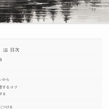
目次
由
いから
避するコツ
する
につける