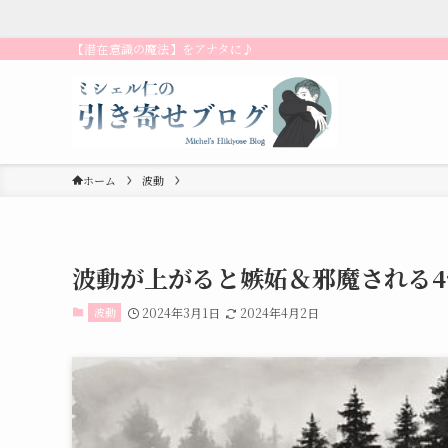
【潜在意識の魔法】をアナタに♪
ホーム
波動
波動が上がると嫉妬＆邪魔される
波動
2024年3月1日
2024年4月2日